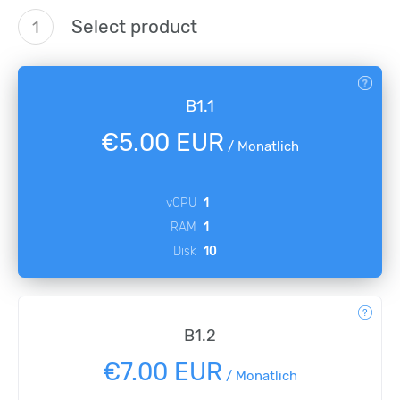
Select product
1
B1.1
€5.00 EUR
/
Monatlich
vCPU
1
RAM
1
Disk
10
B1.2
€7.00 EUR
/
Monatlich