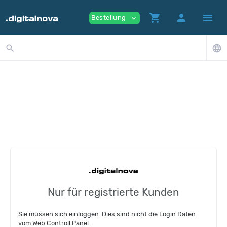
shopping_cart
person
menu
Bestellung
expand_more
search
language
Nur für registrierte Kunden
Sie müssen sich einloggen. Dies sind nicht die Login Daten
vom Web Controll Panel.