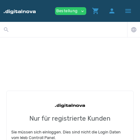
shopping_cart
person
menu
Bestellung
expand_more
search
language
Nur für registrierte Kunden
Sie müssen sich einloggen. Dies sind nicht die Login Daten
vom Web Controll Panel.