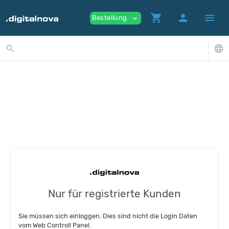
shopping_cart
person
menu
Bestellung
expand_more
search
language
Nur für registrierte Kunden
Sie müssen sich einloggen. Dies sind nicht die Login Daten
vom Web Controll Panel.