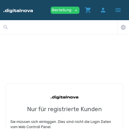
shopping_cart
person
menu
Bestellung
expand_more
search
language
Nur für registrierte Kunden
Sie müssen sich einloggen. Dies sind nicht die Login Daten
vom Web Controll Panel.