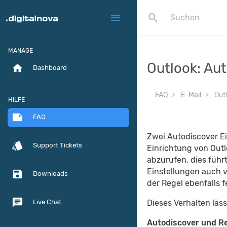
search
menu
MANAGE
Outlook: Aut
home
Dashboard
FAQ
E-Mail
Outl
HILFE
note
FAQ
Zwei Autodiscover Ei
style
Support Tickets
Einrichtung von Outl
abzurufen, dies füh
Einstellungen auch v
save
Downloads
der Regel ebenfalls 
chat
Dieses Verhalten läs
Live Chat
Autodiscover und Re