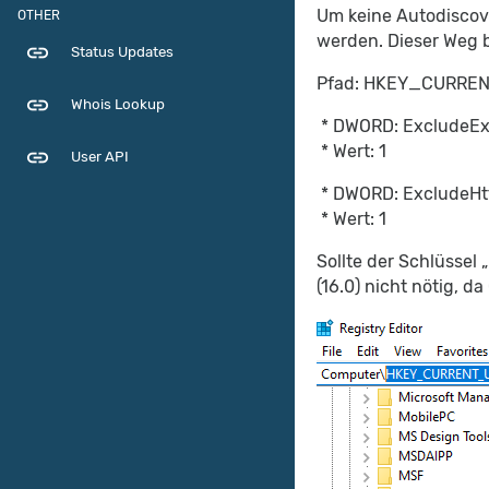
Um keine Autodiscove
OTHER
werden. Dieser Weg b
link
Status Updates
Pfad: HKEY_CURRENT
link
Whois Lookup
* DWORD: ExcludeEx
* Wert: 1
link
User API
* DWORD: ExcludeHt
* Wert: 1
Sollte der Schlüssel 
(16.0) nicht nötig, d