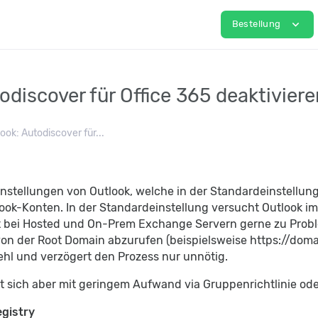
expand_more
Bestellung
odiscover für Office 365 deaktivier
ook: Autodiscover für...
nstellungen von Outlook, welche in der Standardeinstellung
ook-Konten. In der Standardeinstellung versucht Outlook i
rt bei Hosted und On-Prem Exchange Servern gerne zu Probl
on der Root Domain abzurufen (beispielsweise https://domai
fehl und verzögert den Prozess nur unnötig.
st sich aber mit geringem Aufwand via Gruppenrichtlinie ode
gistry