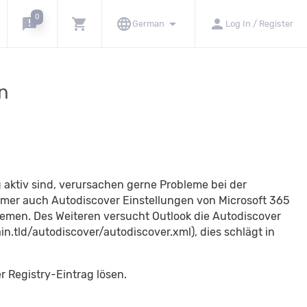
0
announcement
shopping_cart
language
arrow_drop_down
person
German
Log In / Register
en
 aktiv sind, verursachen gerne Probleme bei der
mmer auch Autodiscover Einstellungen von Microsoft 365
emen. Des Weiteren versucht Outlook die Autodiscover
n.tld/autodiscover/autodiscover.xml), dies schlägt in
r Registry-Eintrag lösen.