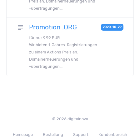
Preis an. Domainerneuerungen und
-übertragungen...
Promotion .ORG
subject
2020-10-29
für nur 9.99 EUR
Wir bieten 1-Jahres-Registrierungen
zu einem Aktions Preis an.
Domainerneuerungen und
-übertragungen...
© 2026 digitalnova
Homepage
Bestellung
Support
Kundenbereich