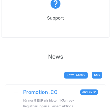
help
Support
News
News-Archiv
RSS
Promotion .CO
subject
2021-09-01
für nur 5 EUR Wir bieten 1-Jahres-
Registrierungen zu einem Aktions