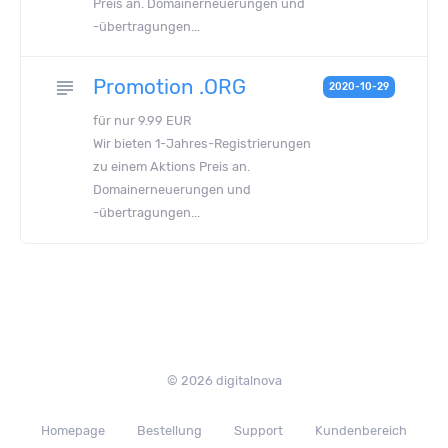
Preis an. Domainerneuerungen und
-übertragungen...
Promotion .ORG
subject
2020-10-29
für nur 9.99 EUR
Wir bieten 1-Jahres-Registrierungen
zu einem Aktions Preis an.
Domainerneuerungen und
-übertragungen...
© 2026 digitalnova
Homepage
Bestellung
Support
Kundenbereich