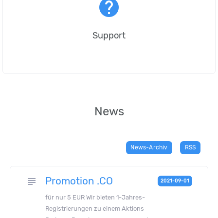
help
Support
News
News-Archiv
RSS
Promotion .CO
subject
2021-09-01
für nur 5 EUR Wir bieten 1-Jahres-
Registrierungen zu einem Aktions