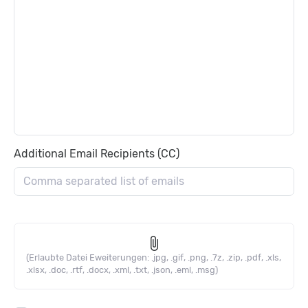
Additional Email Recipients (CC)
attach_file
(Erlaubte Datei Eweiterungen: .jpg, .gif, .png, .7z, .zip, .pdf, .xls,
.xlsx, .doc, .rtf, .docx, .xml, .txt, .json, .eml, .msg)