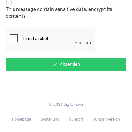
This message contain sensitive data, encrypt its
contents
done
Absenden
© 2026 digitalnova
Homepage
Bestellung
Support
Kundenbereich