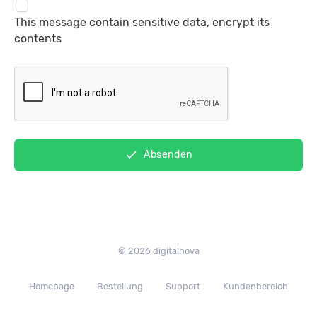
This message contain sensitive data, encrypt its
contents
done
Absenden
© 2026 digitalnova
Homepage
Bestellung
Support
Kundenbereich