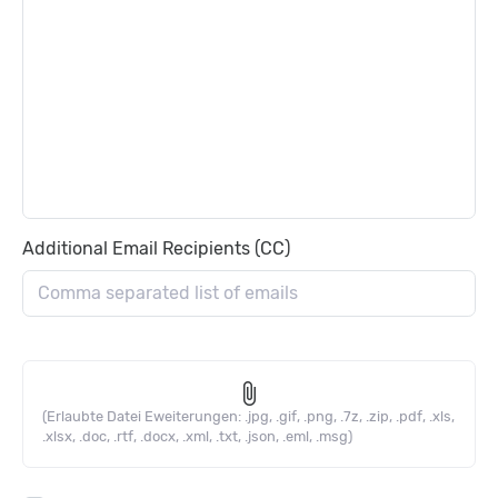
Additional Email Recipients (CC)
attach_file
(Erlaubte Datei Eweiterungen: .jpg, .gif, .png, .7z, .zip, .pdf, .xls,
.xlsx, .doc, .rtf, .docx, .xml, .txt, .json, .eml, .msg)