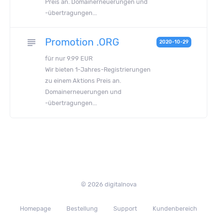
Preis an. Domainerneuerungen und
-übertragungen...
Promotion .ORG
subject
2020-10-29
für nur 9.99 EUR
Wir bieten 1-Jahres-Registrierungen
zu einem Aktions Preis an.
Domainerneuerungen und
-übertragungen...
© 2026 digitalnova
Homepage
Bestellung
Support
Kundenbereich