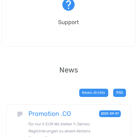
help
Support
News
News-Archiv
RSS
Promotion .CO
subject
2021-09-01
für nur 5 EUR Wir bieten 1-Jahres-
Registrierungen zu einem Aktions